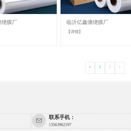
缠绕膜厂
临沂亿鑫缠绕膜厂
【详情】
«
1
2
»
联系手机：
13563962197